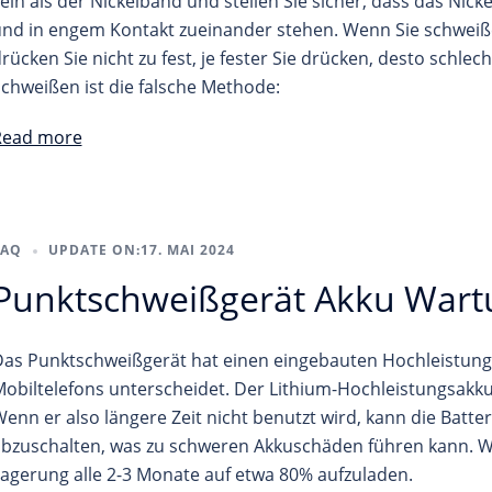
ein als der Nickelband und stellen Sie sicher, dass das Nic
nd in engem Kontakt zueinander stehen. Wenn Sie schweißen
rücken Sie nicht zu fest, je fester Sie drücken, desto schle
chweißen ist die falsche Methode:
Read more
FAQ
UPDATE ON:
17. MAI 2024
Punktschweißgerät Akku Wart
as Punktschweißgerät hat einen eingebauten Hochleistungs
obiltelefons unterscheidet. Der Lithium-Hochleistungsakk
enn er also längere Zeit nicht benutzt wird, kann die Batte
bzuschalten, was zu schweren Akkuschäden führen kann. Wi
agerung alle 2-3 Monate auf etwa 80% aufzuladen.