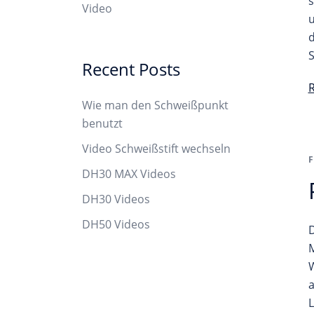
s
Video
u
d
S
Recent Posts
Wie man den Schweißpunkt
benutzt
Video Schweißstift wechseln
DH30 MAX Videos
DH30 Videos
DH50 Videos
D
M
W
a
L